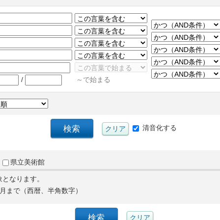
/
～で始まる
清音化する
県立美術館
象となります。
月まで（西暦、半角数字）