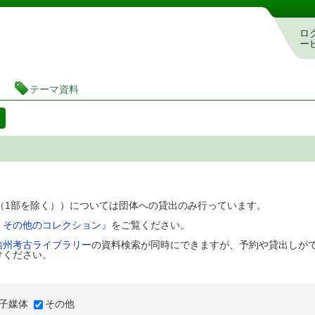
図書館 蔵書検索・予約システム
ロ
ー
テーマ資料
料
D（1部を除く））については団体への貸出のみ行っています。
、その他のコレクション』
をご覧ください。
信州考古ライブラリー
の資料検索が同時にできますが、予約や貸出しが
けください。
子媒体
その他