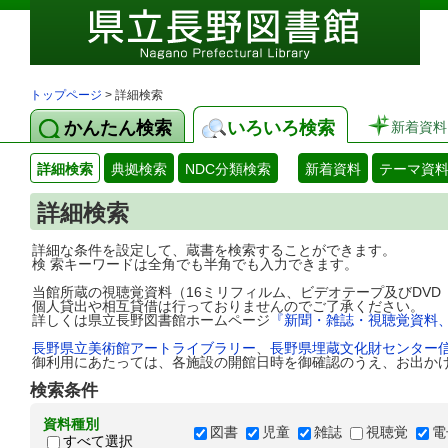
トップページ
> 詳細検索
かんたん検索
いろいろ検索
新着資料
詳細検索
典拠検索
NDC分類検索
新着資料
テーマ資
詳細検索
詳細な条件を設定して、蔵書を検索することができます。
検 索キーワードは全角でも半角でも入力できます。
当館所蔵の視聴覚資料（16ミリフィルム、ビデオテープ及びDV
個人貸出や相互貸借は行っておりませんのでご了承ください。
詳しくは県立長野図書館ホームページ
『新聞・雑誌・視聴覚資料
長野県立美術館アートライブラリー
、
長野県埋蔵文化財センター
御利用にあたっては、各施設の開館日時を御確認のうえ、お出か
検索条件
資料種別
図書
児童
雑誌
視聴覚
電
すべて選択