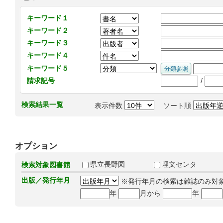
キーワード１
キーワード２
キーワード３
キーワード４
キーワード５
/
請求記号
検索結果一覧
表示件数
ソート順
オプション
県立長野図
埋文センタ
検索対象図書館
出版／発行年月
※発行年月の検索は雑誌のみ対
年
月から
年