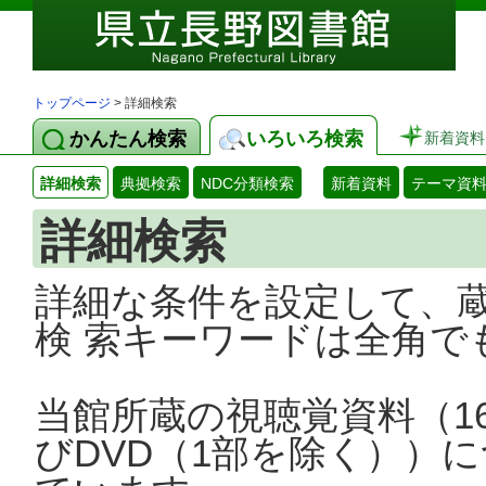
トップページ
> 詳細検索
かんたん検索
いろいろ検索
新着資料
詳細検索
典拠検索
NDC分類検索
新着資料
テーマ資
詳細検索
詳細な条件を設定して、
検 索キーワードは全角で
当館所蔵の視聴覚資料（1
びDVD（1部を除く））