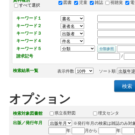
資料種別
図書
児童
雑誌
視聴覚
電
すべて選択
キーワード１
キーワード２
キーワード３
キーワード４
キーワード５
/
請求記号
検索結果一覧
表示件数
ソート順
オプション
県立長野図
埋文センタ
検索対象図書館
出版／発行年月
※発行年月の検索は雑誌のみ対
年
月から
年