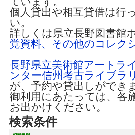
ています。
個人貸出や相互貸借は行
い。
詳しくは県立長野図書館
覚資料、その他のコレク
長野県立美術館アートラ
ンター信州考古ライブラ
が、予約や貸出しができ
御利用にあたっては、各
お出かけください。
検索条件