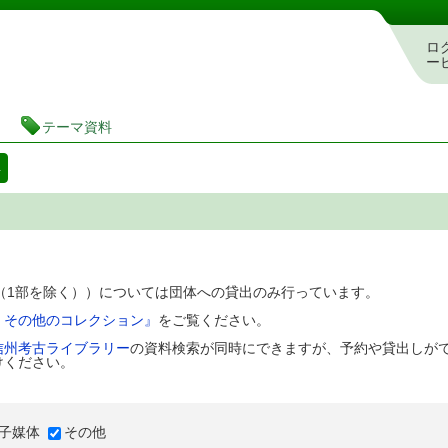
図書館 蔵書検索・予約システム
ロ
ー
テーマ資料
料
D（1部を除く））については団体への貸出のみ行っています。
、その他のコレクション』
をご覧ください。
信州考古ライブラリー
の資料検索が同時にできますが、予約や貸出しが
けください。
子媒体
その他