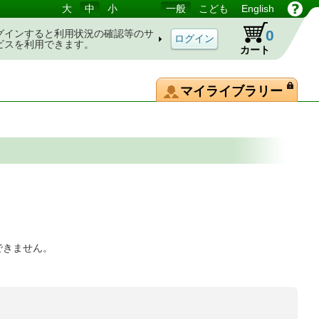
大
中
小
一般
こども
English
0
グインすると利用状況の確認等のサ
ビスを利用できます。
カート
マイライブラリー
できません。