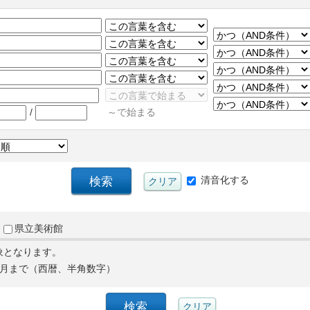
/
～で始まる
清音化する
県立美術館
象となります。
月まで（西暦、半角数字）