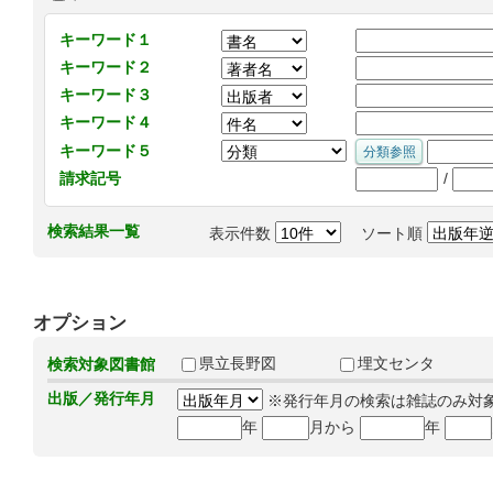
キーワード１
キーワード２
キーワード３
キーワード４
キーワード５
/
請求記号
検索結果一覧
表示件数
ソート順
オプション
県立長野図
埋文センタ
検索対象図書館
出版／発行年月
※発行年月の検索は雑誌のみ対
年
月から
年