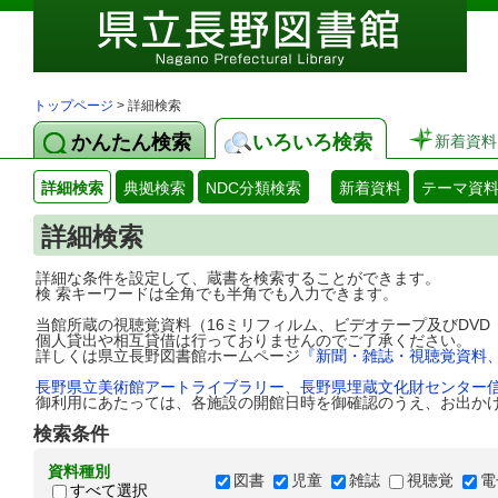
トップページ
> 詳細検索
かんたん検索
いろいろ検索
新着資料
詳細検索
典拠検索
NDC分類検索
新着資料
テーマ資
詳細検索
詳細な条件を設定して、蔵書を検索することができます。
検 索キーワードは全角でも半角でも入力できます。
当館所蔵の視聴覚資料（16ミリフィルム、ビデオテープ及びDV
個人貸出や相互貸借は行っておりませんのでご了承ください。
詳しくは県立長野図書館ホームページ
『新聞・雑誌・視聴覚資料
長野県立美術館アートライブラリー
、
長野県埋蔵文化財センター
御利用にあたっては、各施設の開館日時を御確認のうえ、お出か
検索条件
資料種別
図書
児童
雑誌
視聴覚
電
すべて選択