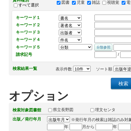
資料種別
図書
児童
雑誌
視聴覚
電
すべて選択
キーワード１
キーワード２
キーワード３
キーワード４
キーワード５
/
請求記号
検索結果一覧
表示件数
ソート順
オプション
県立長野図
埋文センタ
検索対象図書館
出版／発行年月
※発行年月の検索は雑誌のみ対
年
月から
年