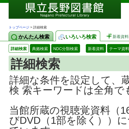
トップページ
> 詳細検索
かんたん検索
いろいろ検索
新着資料
詳細検索
典拠検索
NDC分類検索
新着資料
テーマ資
詳細検索
詳細な条件を設定して、
検 索キーワードは全角で
当館所蔵の視聴覚資料（1
びDVD（1部を除く））