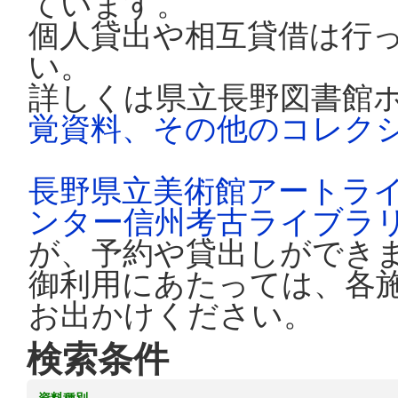
ています。
個人貸出や相互貸借は行
い。
詳しくは県立長野図書館
覚資料、その他のコレク
長野県立美術館アートラ
ンター信州考古ライブラ
が、予約や貸出しができ
御利用にあたっては、各
お出かけください。
検索条件