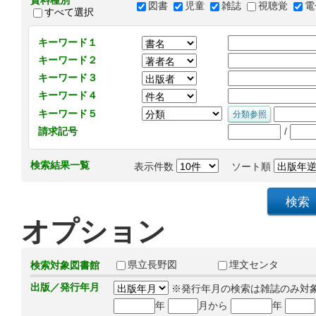
資料種別
図書
児童
雑誌
視聴覚
電
すべて選択
キーワード１
キーワード２
キーワード３
キーワード４
キーワード５
/
請求記号
検索結果一覧
表示件数
ソート順
オプション
県立長野図
埋文センタ
検索対象図書館
出版／発行年月
※発行年月の検索は雑誌のみ対
年
月から
年