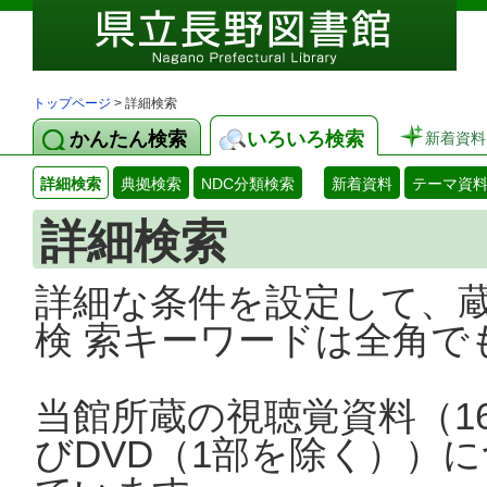
トップページ
> 詳細検索
かんたん検索
いろいろ検索
新着資料
詳細検索
典拠検索
NDC分類検索
新着資料
テーマ資
詳細検索
詳細な条件を設定して、
検 索キーワードは全角で
当館所蔵の視聴覚資料（1
びDVD（1部を除く））