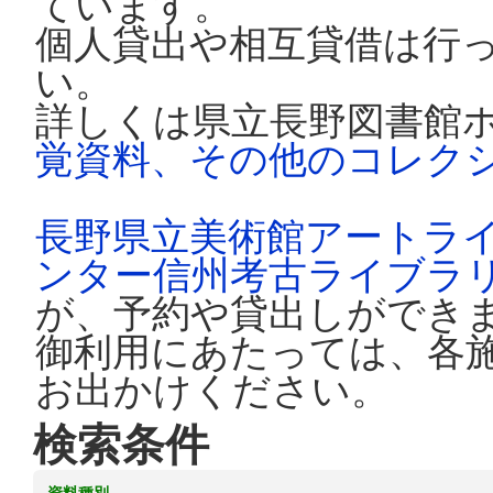
ています。
個人貸出や相互貸借は行
い。
詳しくは県立長野図書館
覚資料、その他のコレク
長野県立美術館アートラ
ンター信州考古ライブラ
が、予約や貸出しができ
御利用にあたっては、各
お出かけください。
検索条件