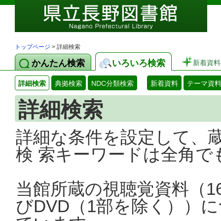
トップページ
> 詳細検索
かんたん検索
いろいろ検索
新着資料
詳細検索
典拠検索
NDC分類検索
新着資料
テーマ資
詳細検索
詳細な条件を設定して、
検 索キーワードは全角で
当館所蔵の視聴覚資料（1
びDVD（1部を除く））