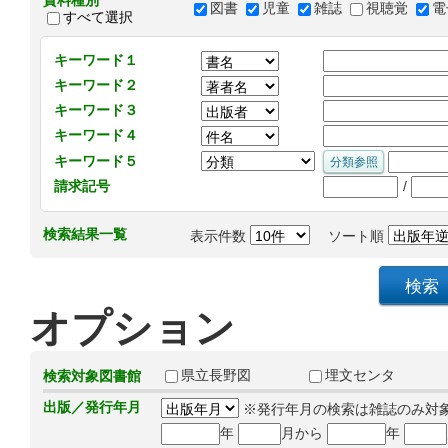
資料種別
図書
児童
雑誌
視聴覚
電
すべて選択
キーワード１
キーワード２
キーワード３
キーワード４
キーワード５
/
請求記号
検索結果一覧
表示件数
ソート順
オプション
県立長野図
埋文センタ
検索対象図書館
出版／発行年月
※発行年月の検索は雑誌のみ対
年
月から
年