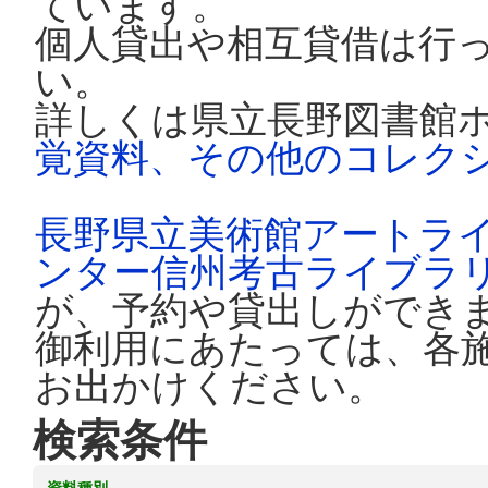
ています。
個人貸出や相互貸借は行
い。
詳しくは県立長野図書館
覚資料、その他のコレク
長野県立美術館アートラ
ンター信州考古ライブラ
が、予約や貸出しができ
御利用にあたっては、各
お出かけください。
検索条件