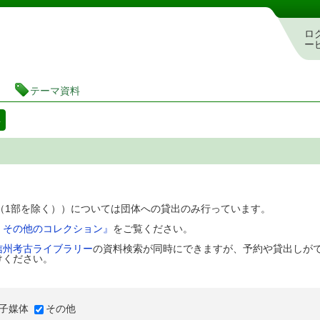
図書館 蔵書検索・予約システム
ロ
ー
テーマ資料
料
D（1部を除く））については団体への貸出のみ行っています。
、その他のコレクション』
をご覧ください。
信州考古ライブラリー
の資料検索が同時にできますが、予約や貸出しが
けください。
子媒体
その他