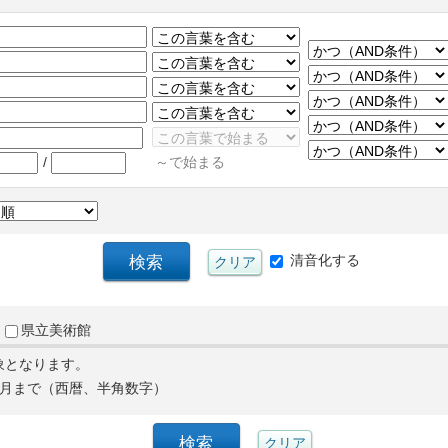
/
～で始まる
清音化する
県立美術館
象となります。
月まで（西暦、半角数字）