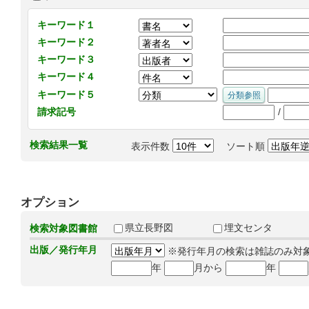
キーワード１
キーワード２
キーワード３
キーワード４
キーワード５
/
請求記号
検索結果一覧
表示件数
ソート順
オプション
県立長野図
埋文センタ
検索対象図書館
出版／発行年月
※発行年月の検索は雑誌のみ対
年
月から
年