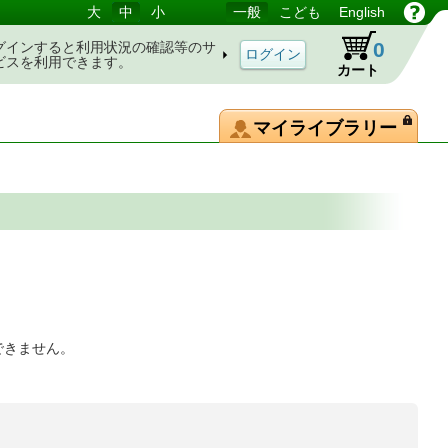
大
中
小
一般
こども
English
0
グインすると利用状況の確認等のサ
ビスを利用できます。
カート
マイライブラリー
できません。