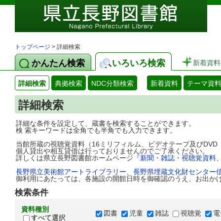
トップページ
> 詳細検索
かんたん検索
いろいろ検索
新着資料
詳細検索
典拠検索
NDC分類検索
新着資料
テーマ資
詳細検索
詳細な条件を設定して、蔵書を検索することができます。
検 索キーワードは全角でも半角でも入力できます。
当館所蔵の視聴覚資料（16ミリフィルム、ビデオテープ及びDV
個人貸出や相互貸借は行っておりませんのでご了承ください。
詳しくは県立長野図書館ホームページ
『新聞・雑誌・視聴覚資料
長野県立美術館アートライブラリー
、
長野県埋蔵文化財センター
御利用にあたっては、各施設の開館日時を御確認のうえ、お出か
検索条件
資料種別
図書
児童
雑誌
視聴覚
電
すべて選択