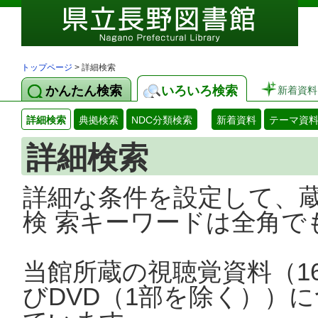
トップページ
> 詳細検索
かんたん検索
いろいろ検索
新着資料
詳細検索
典拠検索
NDC分類検索
新着資料
テーマ資
詳細検索
詳細な条件を設定して、
検 索キーワードは全角で
当館所蔵の視聴覚資料（1
びDVD（1部を除く））