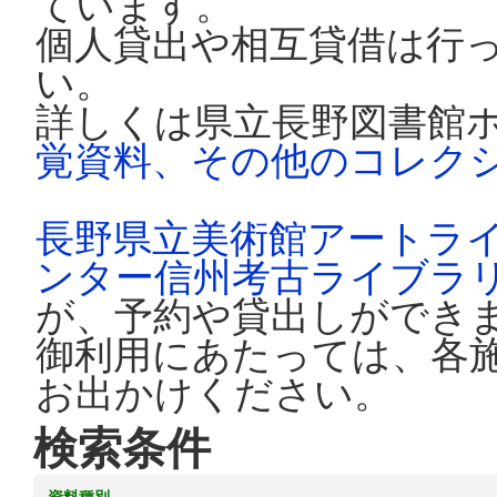
ています。
個人貸出や相互貸借は行
い。
詳しくは県立長野図書館
覚資料、その他のコレク
長野県立美術館アートラ
ンター信州考古ライブラ
が、予約や貸出しができ
御利用にあたっては、各
お出かけください。
検索条件