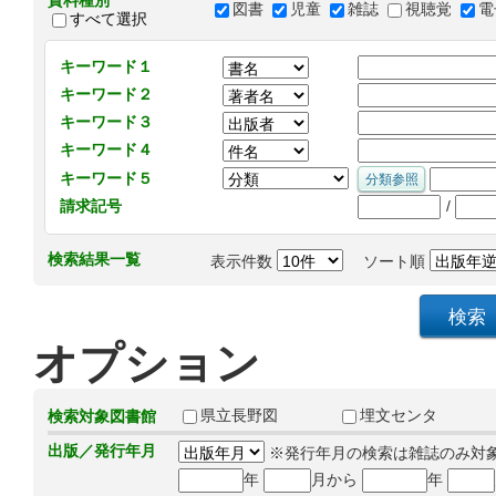
資料種別
図書
児童
雑誌
視聴覚
電
すべて選択
キーワード１
キーワード２
キーワード３
キーワード４
キーワード５
/
請求記号
検索結果一覧
表示件数
ソート順
オプション
県立長野図
埋文センタ
検索対象図書館
出版／発行年月
※発行年月の検索は雑誌のみ対
年
月から
年