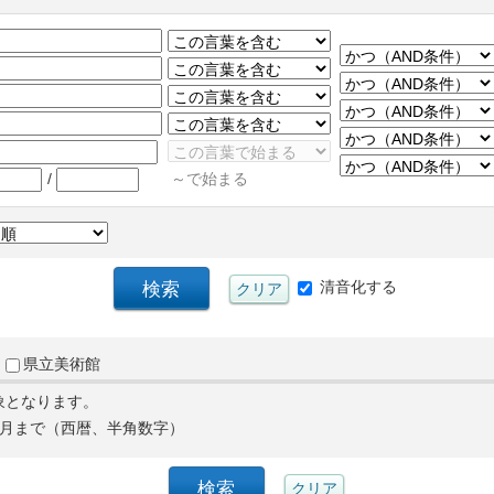
/
～で始まる
清音化する
県立美術館
象となります。
月まで（西暦、半角数字）