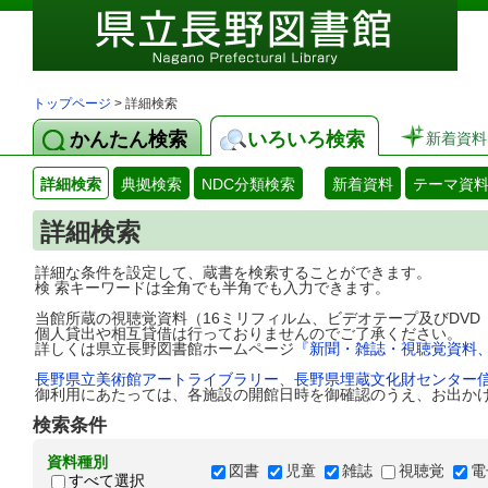
トップページ
> 詳細検索
かんたん検索
いろいろ検索
新着資料
詳細検索
典拠検索
NDC分類検索
新着資料
テーマ資
詳細検索
詳細な条件を設定して、蔵書を検索することができます。
検 索キーワードは全角でも半角でも入力できます。
当館所蔵の視聴覚資料（16ミリフィルム、ビデオテープ及びDV
個人貸出や相互貸借は行っておりませんのでご了承ください。
詳しくは県立長野図書館ホームページ
『新聞・雑誌・視聴覚資料
長野県立美術館アートライブラリー
、
長野県埋蔵文化財センター
御利用にあたっては、各施設の開館日時を御確認のうえ、お出か
検索条件
資料種別
図書
児童
雑誌
視聴覚
電
すべて選択