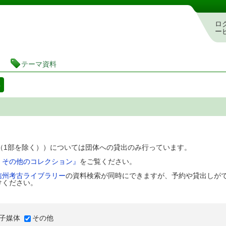
図書館 蔵書検索・予約システム
ロ
ー
テーマ資料
料
D（1部を除く））については団体への貸出のみ行っています。
、その他のコレクション』
をご覧ください。
信州考古ライブラリー
の資料検索が同時にできますが、予約や貸出しが
けください。
子媒体
その他