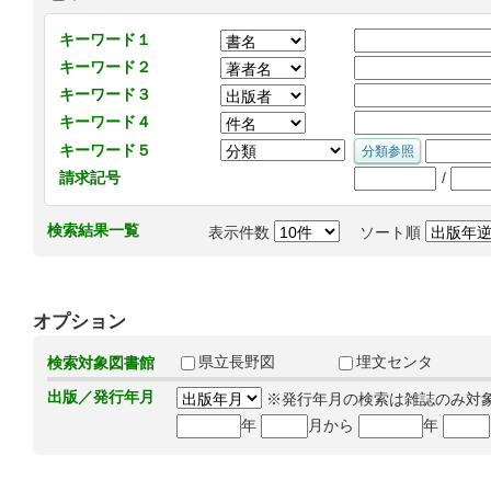
キーワード１
キーワード２
キーワード３
キーワード４
キーワード５
/
請求記号
検索結果一覧
表示件数
ソート順
オプション
県立長野図
埋文センタ
検索対象図書館
出版／発行年月
※発行年月の検索は雑誌のみ対
年
月から
年