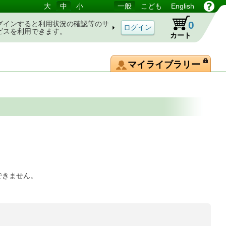
大
中
小
一般
こども
English
0
グインすると利用状況の確認等のサ
ビスを利用できます。
カート
マイライブラリー
できません。