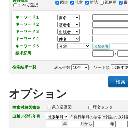
資料種別
図書
児童
雑誌
視聴覚
電
すべて選択
キーワード１
キーワード２
キーワード３
キーワード４
キーワード５
/
請求記号
検索結果一覧
表示件数
ソート順
オプション
県立長野図
埋文センタ
検索対象図書館
出版／発行年月
※発行年月の検索は雑誌のみ対
年
月から
年