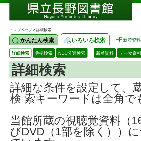
トップページ
> 詳細検索
かんたん検索
いろいろ検索
新着資料
詳細検索
典拠検索
NDC分類検索
新着資料
テーマ資
詳細検索
詳細な条件を設定して、
検 索キーワードは全角で
当館所蔵の視聴覚資料（1
びDVD（1部を除く））