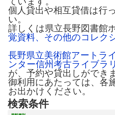
ています。
個人貸出や相互貸借は行
い。
詳しくは県立長野図書館
覚資料、その他のコレク
長野県立美術館アートラ
ンター信州考古ライブラ
が、予約や貸出しができ
御利用にあたっては、各
お出かけください。
検索条件