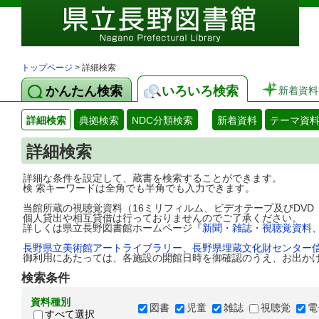
トップページ
> 詳細検索
かんたん検索
いろいろ検索
新着資料
詳細検索
典拠検索
NDC分類検索
新着資料
テーマ資
詳細検索
詳細な条件を設定して、蔵書を検索することができます。
検 索キーワードは全角でも半角でも入力できます。
当館所蔵の視聴覚資料（16ミリフィルム、ビデオテープ及びDV
個人貸出や相互貸借は行っておりませんのでご了承ください。
詳しくは県立長野図書館ホームページ
『新聞・雑誌・視聴覚資料
長野県立美術館アートライブラリー
、
長野県埋蔵文化財センター
御利用にあたっては、各施設の開館日時を御確認のうえ、お出か
検索条件
資料種別
図書
児童
雑誌
視聴覚
電
すべて選択