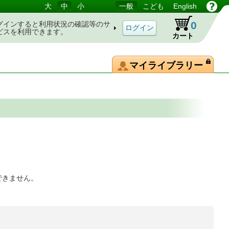
大
中
小
一般
こども
English
0
グインすると利用状況の確認等のサ
ビスを利用できます。
カート
マイライブラリー
できません。