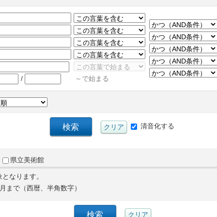
/
～で始まる
清音化する
県立美術館
象となります。
月まで（西暦、半角数字）