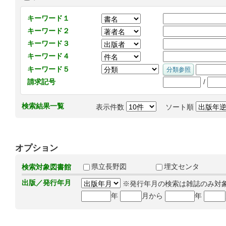
キーワード１
キーワード２
キーワード３
キーワード４
キーワード５
/
請求記号
検索結果一覧
表示件数
ソート順
オプション
県立長野図
埋文センタ
検索対象図書館
出版／発行年月
※発行年月の検索は雑誌のみ対
年
月から
年