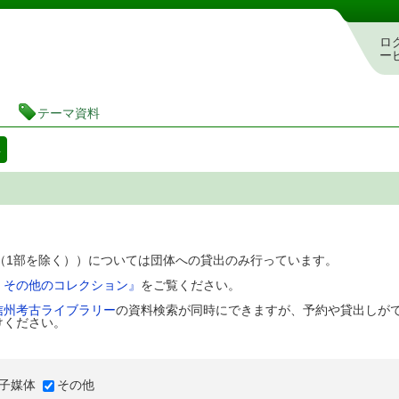
図書館 蔵書検索・予約システム
ロ
ー
テーマ資料
料
D（1部を除く））については団体への貸出のみ行っています。
、その他のコレクション』
をご覧ください。
信州考古ライブラリー
の資料検索が同時にできますが、予約や貸出しが
けください。
子媒体
その他