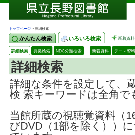
トップページ
> 詳細検索
かんたん検索
いろいろ検索
新着資料
詳細検索
典拠検索
NDC分類検索
新着資料
テーマ資
詳細検索
詳細な条件を設定して、
検 索キーワードは全角で
当館所蔵の視聴覚資料（1
びDVD（1部を除く））