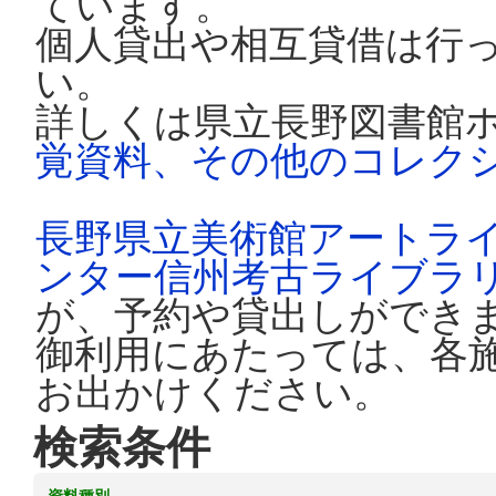
ています。
個人貸出や相互貸借は行
い。
詳しくは県立長野図書館
覚資料、その他のコレク
長野県立美術館アートラ
ンター信州考古ライブラ
が、予約や貸出しができ
御利用にあたっては、各
お出かけください。
検索条件