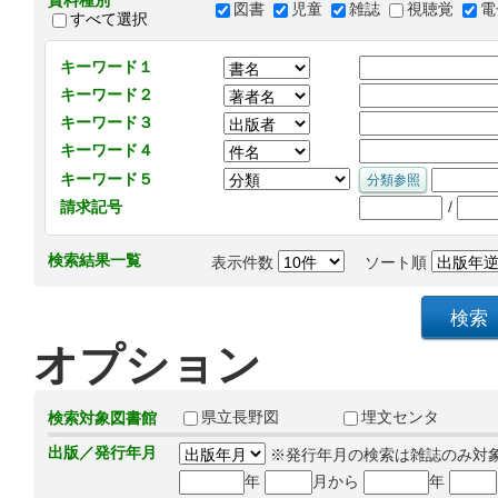
資料種別
図書
児童
雑誌
視聴覚
電
すべて選択
キーワード１
キーワード２
キーワード３
キーワード４
キーワード５
/
請求記号
検索結果一覧
表示件数
ソート順
オプション
県立長野図
埋文センタ
検索対象図書館
出版／発行年月
※発行年月の検索は雑誌のみ対
年
月から
年