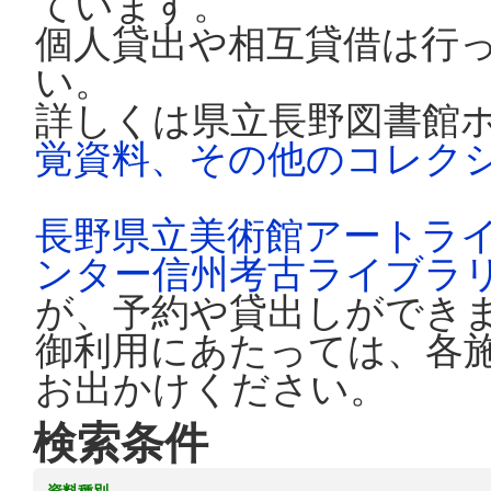
ています。
個人貸出や相互貸借は行
い。
詳しくは県立長野図書館
覚資料、その他のコレク
長野県立美術館アートラ
ンター信州考古ライブラ
が、予約や貸出しができ
御利用にあたっては、各
お出かけください。
検索条件