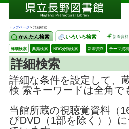
トップページ
> 詳細検索
かんたん検索
いろいろ検索
新着資料
詳細検索
典拠検索
NDC分類検索
新着資料
テーマ資
詳細検索
詳細な条件を設定して、
検 索キーワードは全角で
当館所蔵の視聴覚資料（1
びDVD（1部を除く））