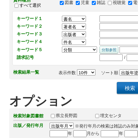
資料種別
図書
児童
雑誌
視聴覚
電
すべて選択
キーワード１
キーワード２
キーワード３
キーワード４
キーワード５
/
請求記号
検索結果一覧
表示件数
ソート順
オプション
県立長野図
埋文センタ
検索対象図書館
出版／発行年月
※発行年月の検索は雑誌のみ対
年
月から
年