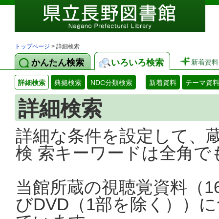
トップページ
> 詳細検索
かんたん検索
いろいろ検索
新着資料
詳細検索
典拠検索
NDC分類検索
新着資料
テーマ資
詳細検索
詳細な条件を設定して、
検 索キーワードは全角で
当館所蔵の視聴覚資料（1
びDVD（1部を除く））