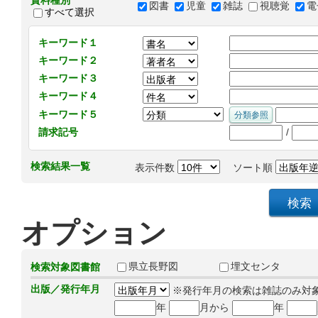
資料種別
図書
児童
雑誌
視聴覚
電
すべて選択
キーワード１
キーワード２
キーワード３
キーワード４
キーワード５
/
請求記号
検索結果一覧
表示件数
ソート順
オプション
県立長野図
埋文センタ
検索対象図書館
出版／発行年月
※発行年月の検索は雑誌のみ対
年
月から
年