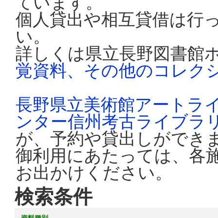
ています。
個人貸出や相互貸借は行
い。
詳しくは県立長野図書館
覚資料、その他のコレク
長野県立美術館アートラ
ンター信州考古ライブラ
が、予約や貸出しができ
御利用にあたっては、各
お出かけください。
検索条件