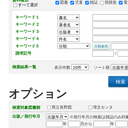
資料種別
図書
児童
雑誌
視聴覚
電
すべて選択
キーワード１
キーワード２
キーワード３
キーワード４
キーワード５
/
請求記号
検索結果一覧
表示件数
ソート順
オプション
県立長野図
埋文センタ
検索対象図書館
出版／発行年月
※発行年月の検索は雑誌のみ対
年
月から
年