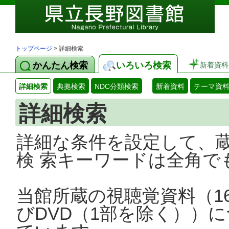
トップページ
> 詳細検索
かんたん検索
いろいろ検索
新着資料
詳細検索
典拠検索
NDC分類検索
新着資料
テーマ資
詳細検索
詳細な条件を設定して、
検 索キーワードは全角で
当館所蔵の視聴覚資料（1
びDVD（1部を除く））