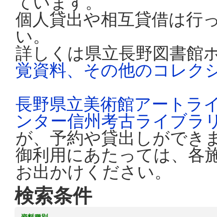
ています。
個人貸出や相互貸借は行
い。
詳しくは県立長野図書館
覚資料、その他のコレク
長野県立美術館アートラ
ンター信州考古ライブラ
が、予約や貸出しができ
御利用にあたっては、各
お出かけください。
検索条件