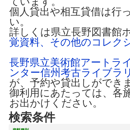
ています。
個人貸出や相互貸借は行
い。
詳しくは県立長野図書館
覚資料、その他のコレク
長野県立美術館アートラ
ンター信州考古ライブラ
が、予約や貸出しができ
御利用にあたっては、各
お出かけください。
検索条件