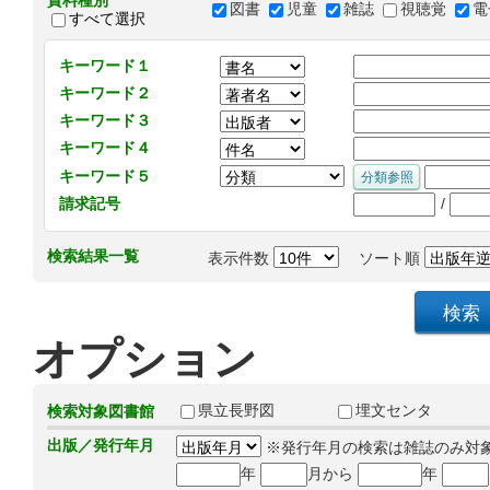
資料種別
図書
児童
雑誌
視聴覚
電
すべて選択
キーワード１
キーワード２
キーワード３
キーワード４
キーワード５
/
請求記号
検索結果一覧
表示件数
ソート順
オプション
県立長野図
埋文センタ
検索対象図書館
出版／発行年月
※発行年月の検索は雑誌のみ対
年
月から
年