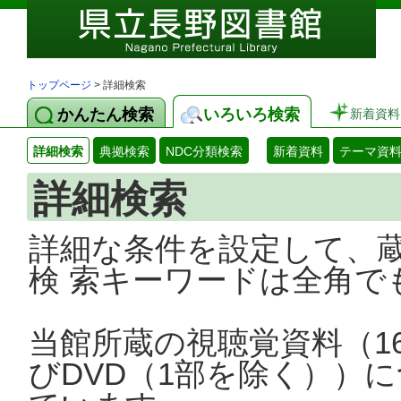
トップページ
> 詳細検索
かんたん検索
いろいろ検索
新着資料
詳細検索
典拠検索
NDC分類検索
新着資料
テーマ資
詳細検索
詳細な条件を設定して、
検 索キーワードは全角で
当館所蔵の視聴覚資料（1
びDVD（1部を除く））