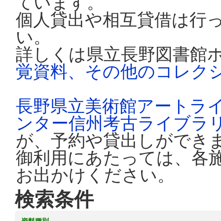
ています。
個人貸出や相互貸借は行
い。
詳しくは県立長野図書館
覚資料、その他のコレク
長野県立美術館アートラ
ンター信州考古ライブラ
が、予約や貸出しができ
御利用にあたっては、各
お出かけください。
検索条件