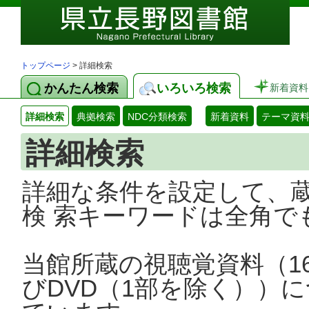
トップページ
> 詳細検索
かんたん検索
いろいろ検索
新着資料
詳細検索
典拠検索
NDC分類検索
新着資料
テーマ資
詳細検索
詳細な条件を設定して、
検 索キーワードは全角で
当館所蔵の視聴覚資料（1
びDVD（1部を除く））