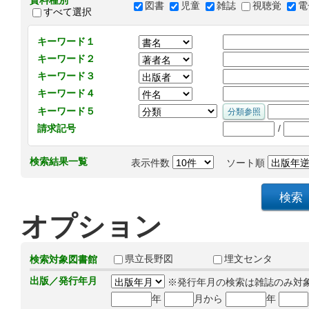
資料種別
図書
児童
雑誌
視聴覚
電
すべて選択
キーワード１
キーワード２
キーワード３
キーワード４
キーワード５
/
請求記号
検索結果一覧
表示件数
ソート順
オプション
県立長野図
埋文センタ
検索対象図書館
出版／発行年月
※発行年月の検索は雑誌のみ対
年
月から
年