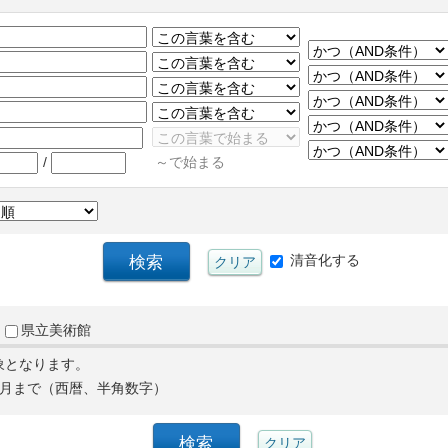
/
～で始まる
清音化する
県立美術館
象となります。
月まで（西暦、半角数字）