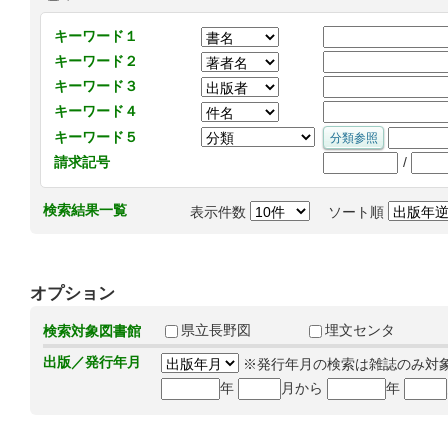
キーワード１
キーワード２
キーワード３
キーワード４
キーワード５
/
請求記号
検索結果一覧
表示件数
ソート順
オプション
県立長野図
埋文センタ
検索対象図書館
出版／発行年月
※発行年月の検索は雑誌のみ対
年
月から
年