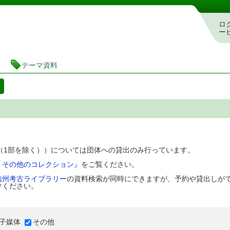
図書館 蔵書検索・予約システム
ロ
ー
テーマ資料
料
D（1部を除く））については団体への貸出のみ行っています。
、その他のコレクション』
をご覧ください。
信州考古ライブラリー
の資料検索が同時にできますが、予約や貸出しが
けください。
子媒体
その他