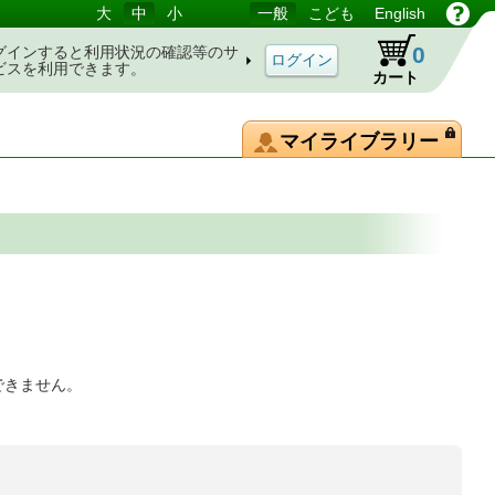
大
中
小
一般
こども
English
0
グインすると利用状況の確認等のサ
ビスを利用できます。
カート
マイライブラリー
できません。