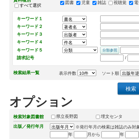
資料種別
図書
児童
雑誌
視聴覚
電
すべて選択
キーワード１
キーワード２
キーワード３
キーワード４
キーワード５
/
請求記号
検索結果一覧
表示件数
ソート順
オプション
県立長野図
埋文センタ
検索対象図書館
出版／発行年月
※発行年月の検索は雑誌のみ対
年
月から
年