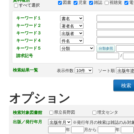
資料種別
図書
児童
雑誌
視聴覚
電
すべて選択
キーワード１
キーワード２
キーワード３
キーワード４
キーワード５
/
請求記号
検索結果一覧
表示件数
ソート順
オプション
県立長野図
埋文センタ
検索対象図書館
出版／発行年月
※発行年月の検索は雑誌のみ対
年
月から
年