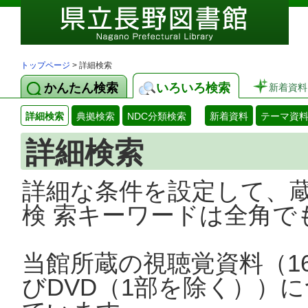
トップページ
> 詳細検索
かんたん検索
いろいろ検索
新着資料
詳細検索
典拠検索
NDC分類検索
新着資料
テーマ資
詳細検索
詳細な条件を設定して、
検 索キーワードは全角で
当館所蔵の視聴覚資料（1
びDVD（1部を除く））