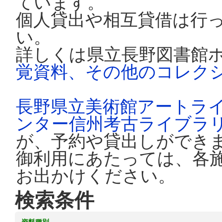
ています。
個人貸出や相互貸借は行
い。
詳しくは県立長野図書館
覚資料、その他のコレク
長野県立美術館アートラ
ンター信州考古ライブラ
が、予約や貸出しができ
御利用にあたっては、各
お出かけください。
検索条件