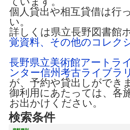
ています。
個人貸出や相互貸借は行
い。
詳しくは県立長野図書館
覚資料、その他のコレク
長野県立美術館アートラ
ンター信州考古ライブラ
が、予約や貸出しができ
御利用にあたっては、各
お出かけください。
検索条件