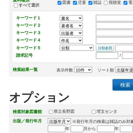
資料種別
図書
児童
雑誌
視聴覚
電
すべて選択
キーワード１
キーワード２
キーワード３
キーワード４
キーワード５
/
請求記号
検索結果一覧
表示件数
ソート順
オプション
県立長野図
埋文センタ
検索対象図書館
出版／発行年月
※発行年月の検索は雑誌のみ対
年
月から
年