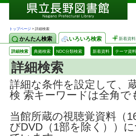
トップページ
> 詳細検索
かんたん検索
いろいろ検索
新着資料
詳細検索
典拠検索
NDC分類検索
新着資料
テーマ資
詳細検索
詳細な条件を設定して、
検 索キーワードは全角で
当館所蔵の視聴覚資料（1
びDVD（1部を除く））