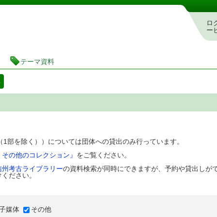
図書館 蔵書検索・予約システム
ロ
ー
テーマ資料
料
D（1部を除く））については団体への貸出のみ行っています。
、その他のコレクション』
をご覧ください。
信州考古ライブラリー
の資料検索が同時にできますが、予約や貸出しが
けください。
子媒体
その他