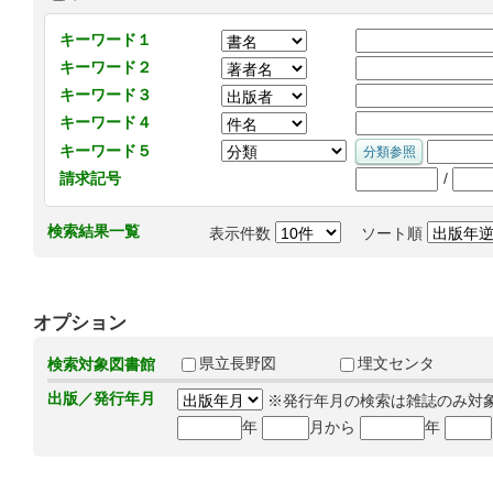
キーワード１
キーワード２
キーワード３
キーワード４
キーワード５
/
請求記号
検索結果一覧
表示件数
ソート順
オプション
県立長野図
埋文センタ
検索対象図書館
出版／発行年月
※発行年月の検索は雑誌のみ対
年
月から
年