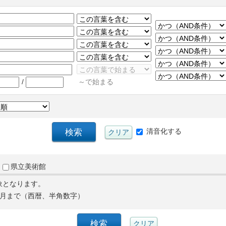
/
～で始まる
清音化する
県立美術館
象となります。
月まで（西暦、半角数字）