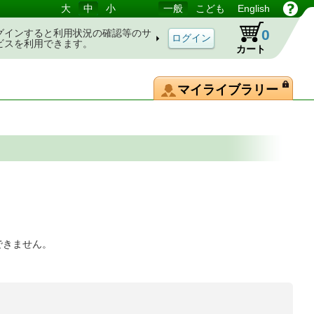
大
中
小
一般
こども
English
0
グインすると利用状況の確認等のサ
ビスを利用できます。
カート
マイライブラリー
できません。