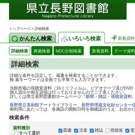
トップページ
> 詳細検索
かんたん検索
いろいろ検索
新着資料
詳細検索
典拠検索
NDC分類検索
新着資料
テーマ資
詳細検索
詳細な条件を設定して、蔵書を検索することができます。
検 索キーワードは全角でも半角でも入力できます。
当館所蔵の視聴覚資料（16ミリフィルム、ビデオテープ及びDV
個人貸出や相互貸借は行っておりませんのでご了承ください。
詳しくは県立長野図書館ホームページ
『新聞・雑誌・視聴覚資料
長野県立美術館アートライブラリー
、
長野県埋蔵文化財センター
御利用にあたっては、各施設の開館日時を御確認のうえ、お出か
検索条件
資料種別
図書
児童
雑誌
視聴覚
電
すべて選択