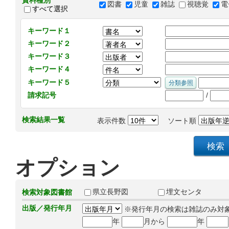
資料種別
図書
児童
雑誌
視聴覚
電
すべて選択
キーワード１
キーワード２
キーワード３
キーワード４
キーワード５
/
請求記号
検索結果一覧
表示件数
ソート順
オプション
県立長野図
埋文センタ
検索対象図書館
出版／発行年月
※発行年月の検索は雑誌のみ対
年
月から
年