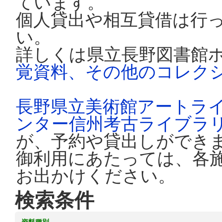
ています。
個人貸出や相互貸借は行
い。
詳しくは県立長野図書館
覚資料、その他のコレク
長野県立美術館アートラ
ンター信州考古ライブラ
が、予約や貸出しができ
御利用にあたっては、各
お出かけください。
検索条件