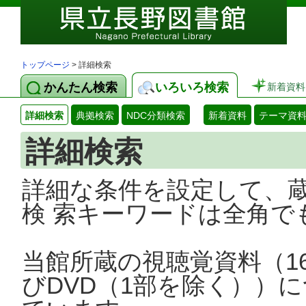
トップページ
> 詳細検索
かんたん検索
いろいろ検索
新着資料
詳細検索
典拠検索
NDC分類検索
新着資料
テーマ資
詳細検索
詳細な条件を設定して、
検 索キーワードは全角で
当館所蔵の視聴覚資料（1
びDVD（1部を除く））