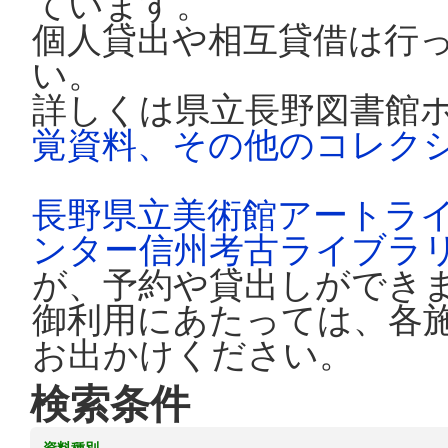
ています。
個人貸出や相互貸借は行
い。
詳しくは県立長野図書館
覚資料、その他のコレク
長野県立美術館アートラ
ンター信州考古ライブラ
が、予約や貸出しができ
御利用にあたっては、各
お出かけください。
検索条件