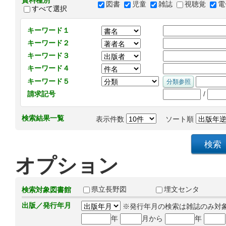
資料種別
図書
児童
雑誌
視聴覚
電
すべて選択
キーワード１
キーワード２
キーワード３
キーワード４
キーワード５
/
請求記号
検索結果一覧
表示件数
ソート順
オプション
県立長野図
埋文センタ
検索対象図書館
出版／発行年月
※発行年月の検索は雑誌のみ対
年
月から
年