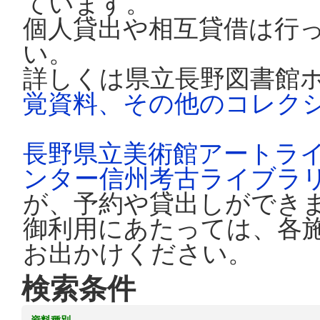
ています。
個人貸出や相互貸借は行
い。
詳しくは県立長野図書館
覚資料、その他のコレク
長野県立美術館アートラ
ンター信州考古ライブラ
が、予約や貸出しができ
御利用にあたっては、各
お出かけください。
検索条件