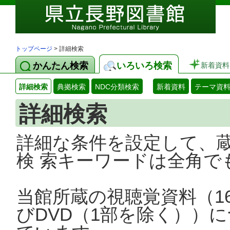
トップページ
> 詳細検索
かんたん検索
いろいろ検索
新着資料
詳細検索
典拠検索
NDC分類検索
新着資料
テーマ資
詳細検索
詳細な条件を設定して、
検 索キーワードは全角で
当館所蔵の視聴覚資料（1
びDVD（1部を除く））