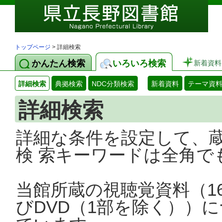
トップページ
> 詳細検索
かんたん検索
いろいろ検索
新着資料
詳細検索
典拠検索
NDC分類検索
新着資料
テーマ資
詳細検索
詳細な条件を設定して、
検 索キーワードは全角で
当館所蔵の視聴覚資料（1
びDVD（1部を除く））