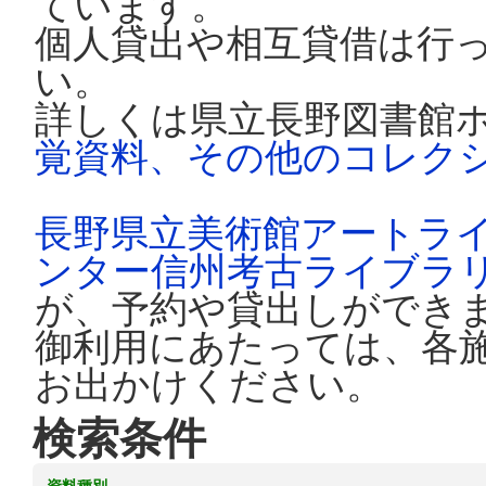
ています。
個人貸出や相互貸借は行
い。
詳しくは県立長野図書館
覚資料、その他のコレク
長野県立美術館アートラ
ンター信州考古ライブラ
が、予約や貸出しができ
御利用にあたっては、各
お出かけください。
検索条件