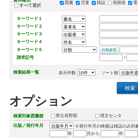
資料種別
図書
児童
雑誌
視聴覚
電
すべて選択
キーワード１
キーワード２
キーワード３
キーワード４
キーワード５
/
請求記号
検索結果一覧
表示件数
ソート順
オプション
県立長野図
埋文センタ
検索対象図書館
出版／発行年月
※発行年月の検索は雑誌のみ対
年
月から
年