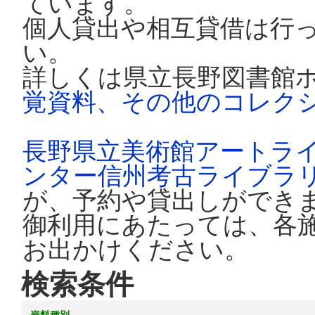
ています。
個人貸出や相互貸借は行
い。
詳しくは県立長野図書館
覚資料、その他のコレク
長野県立美術館アートラ
ンター信州考古ライブラ
が、予約や貸出しができ
御利用にあたっては、各
お出かけください。
検索条件