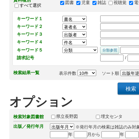
資料種別
図書
児童
雑誌
視聴覚
電
すべて選択
キーワード１
キーワード２
キーワード３
キーワード４
キーワード５
/
請求記号
検索結果一覧
表示件数
ソート順
オプション
県立長野図
埋文センタ
検索対象図書館
出版／発行年月
※発行年月の検索は雑誌のみ対
年
月から
年