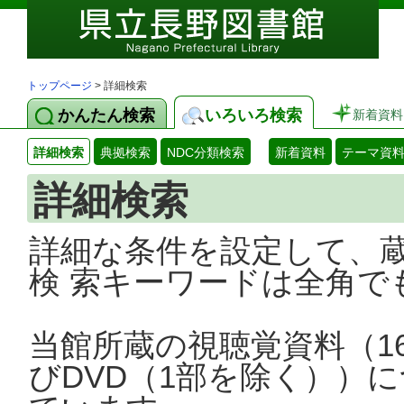
トップページ
> 詳細検索
かんたん検索
いろいろ検索
新着資料
詳細検索
典拠検索
NDC分類検索
新着資料
テーマ資
詳細検索
詳細な条件を設定して、
検 索キーワードは全角で
当館所蔵の視聴覚資料（1
びDVD（1部を除く））