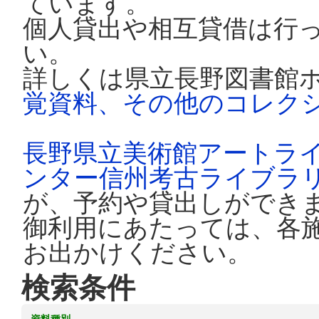
ています。
個人貸出や相互貸借は行
い。
詳しくは県立長野図書館
覚資料、その他のコレク
長野県立美術館アートラ
ンター信州考古ライブラ
が、予約や貸出しができ
御利用にあたっては、各
お出かけください。
検索条件