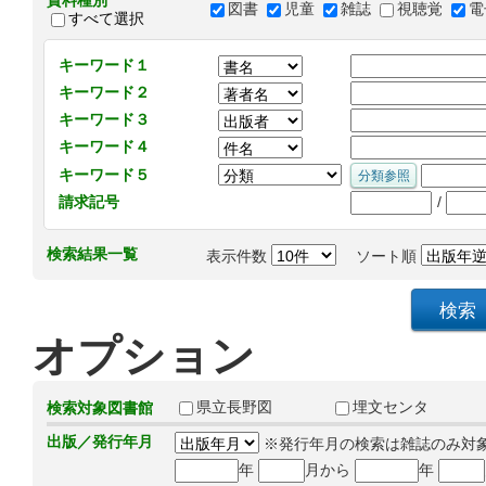
資料種別
図書
児童
雑誌
視聴覚
電
すべて選択
キーワード１
キーワード２
キーワード３
キーワード４
キーワード５
/
請求記号
検索結果一覧
表示件数
ソート順
オプション
県立長野図
埋文センタ
検索対象図書館
出版／発行年月
※発行年月の検索は雑誌のみ対
年
月から
年