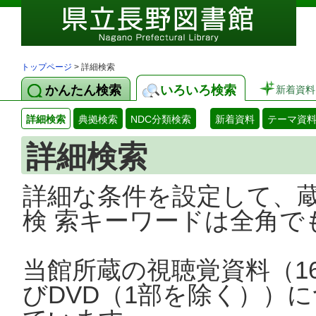
トップページ
> 詳細検索
かんたん検索
いろいろ検索
新着資料
詳細検索
典拠検索
NDC分類検索
新着資料
テーマ資
詳細検索
詳細な条件を設定して、
検 索キーワードは全角で
当館所蔵の視聴覚資料（1
びDVD（1部を除く））