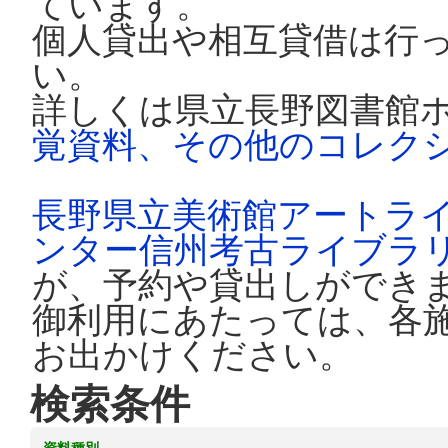
ています。
個人貸出や相互貸借は行
い。
詳しくは県立長野図書館
覚資料、その他のコレク
長野県立美術館アートラ
ンター信州考古ライブラ
が、予約や貸出しができ
御利用にあたっては、各
お出かけください。
検索条件