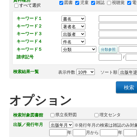
資料種別
図書
児童
雑誌
視聴覚
電
すべて選択
キーワード１
キーワード２
キーワード３
キーワード４
キーワード５
/
請求記号
検索結果一覧
表示件数
ソート順
オプション
県立長野図
埋文センタ
検索対象図書館
出版／発行年月
※発行年月の検索は雑誌のみ対
年
月から
年