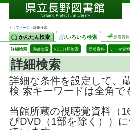
トップページ
> 詳細検索
かんたん検索
いろいろ検索
新着資料
詳細検索
典拠検索
NDC分類検索
新着資料
テーマ資
詳細検索
詳細な条件を設定して、
検 索キーワードは全角で
当館所蔵の視聴覚資料（1
びDVD（1部を除く））