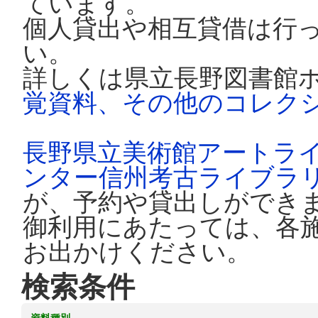
ています。
個人貸出や相互貸借は行
い。
詳しくは県立長野図書館
覚資料、その他のコレク
長野県立美術館アートラ
ンター信州考古ライブラ
が、予約や貸出しができ
御利用にあたっては、各
お出かけください。
検索条件