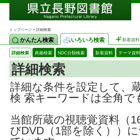
トップページ
> 詳細検索
かんたん検索
いろいろ検索
新着資料
詳細検索
典拠検索
NDC分類検索
新着資料
テーマ資
詳細検索
詳細な条件を設定して、
検 索キーワードは全角で
当館所蔵の視聴覚資料（1
びDVD（1部を除く））