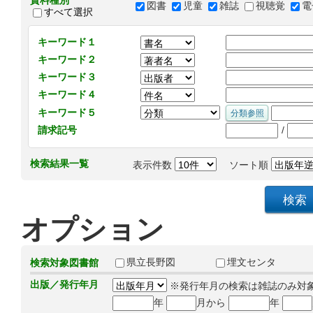
資料種別
図書
児童
雑誌
視聴覚
電
すべて選択
キーワード１
キーワード２
キーワード３
キーワード４
キーワード５
/
請求記号
検索結果一覧
表示件数
ソート順
オプション
県立長野図
埋文センタ
検索対象図書館
出版／発行年月
※発行年月の検索は雑誌のみ対
年
月から
年