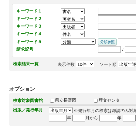
キーワード１
キーワード２
キーワード３
キーワード４
キーワード５
/
請求記号
検索結果一覧
表示件数
ソート順
オプション
県立長野図
埋文センタ
検索対象図書館
出版／発行年月
※発行年月の検索は雑誌のみ対
年
月から
年