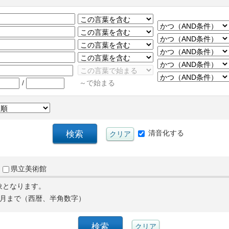
/
～で始まる
清音化する
県立美術館
象となります。
月まで（西暦、半角数字）