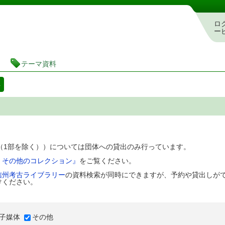
図書館 蔵書検索・予約システム
ロ
ー
テーマ資料
料
D（1部を除く））については団体への貸出のみ行っています。
、その他のコレクション』
をご覧ください。
信州考古ライブラリー
の資料検索が同時にできますが、予約や貸出しが
けください。
子媒体
その他