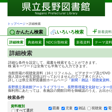
トップページ
> 詳細検索
かんたん検索
いろいろ検索
新着資料
詳細検索
典拠検索
NDC分類検索
新着資料
テーマ資
詳細検索
詳細な条件を設定して、蔵書を検索することができます。
検 索キーワードは全角でも半角でも入力できます。
当館所蔵の視聴覚資料（16ミリフィルム、ビデオテープ及びDV
個人貸出や相互貸借は行っておりませんのでご了承ください。
詳しくは県立長野図書館ホームページ
『新聞・雑誌・視聴覚資料
長野県立美術館アートライブラリー
、
長野県埋蔵文化財センター
御利用にあたっては、各施設の開館日時を御確認のうえ、お出か
検索条件
資料種別
図書
児童
雑誌
視聴覚
電
すべて選択