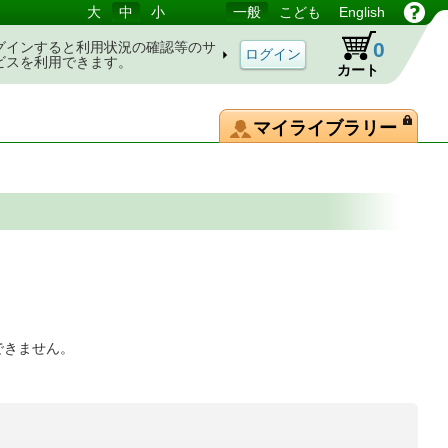
大
中
小
一般
こども
English
0
グインすると利用状況の確認等のサ
ビスを利用できます。
カート
マイライブラリー
できません。