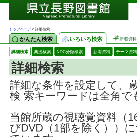
トップページ
> 詳細検索
かんたん検索
いろいろ検索
新着資料
詳細検索
典拠検索
NDC分類検索
新着資料
テーマ資
詳細検索
詳細な条件を設定して、
検 索キーワードは全角で
当館所蔵の視聴覚資料（1
びDVD（1部を除く））