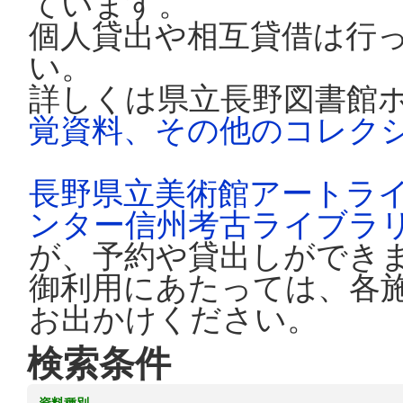
ています。
個人貸出や相互貸借は行
い。
詳しくは県立長野図書館
覚資料、その他のコレク
長野県立美術館アートラ
ンター信州考古ライブラ
が、予約や貸出しができ
御利用にあたっては、各
お出かけください。
検索条件