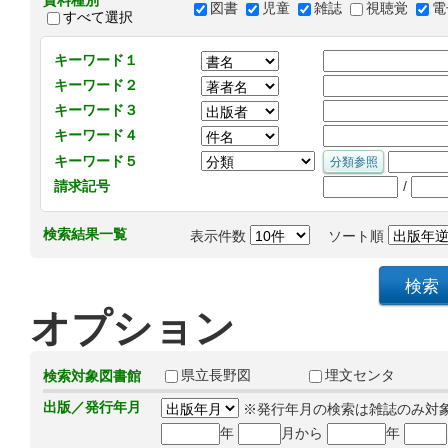
資料種別
図書
児童
雑誌
視聴覚
電
すべて選択
キーワード１
キーワード２
キーワード３
キーワード４
キーワード５
/
請求記号
検索結果一覧
表示件数
ソート順
オプション
県立長野図
埋文センタ
検索対象図書館
出版／発行年月
※発行年月の検索は雑誌のみ対
年
月から
年