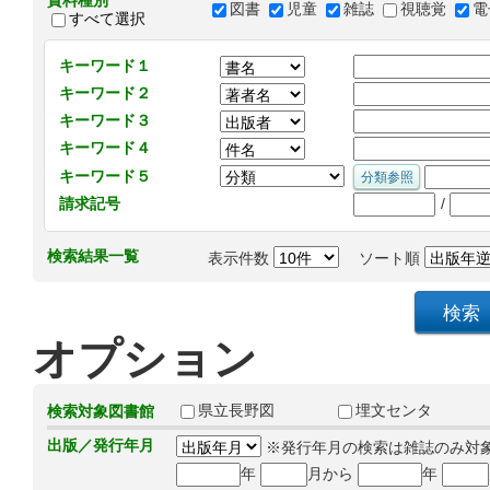
資料種別
図書
児童
雑誌
視聴覚
電
すべて選択
キーワード１
キーワード２
キーワード３
キーワード４
キーワード５
/
請求記号
検索結果一覧
表示件数
ソート順
オプション
県立長野図
埋文センタ
検索対象図書館
出版／発行年月
※発行年月の検索は雑誌のみ対
年
月から
年