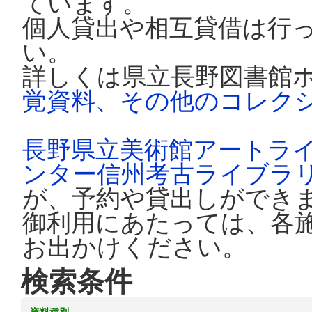
ています。
個人貸出や相互貸借は行
い。
詳しくは県立長野図書館
覚資料、その他のコレク
長野県立美術館アートラ
ンター信州考古ライブラ
が、予約や貸出しができ
御利用にあたっては、各
お出かけください。
検索条件