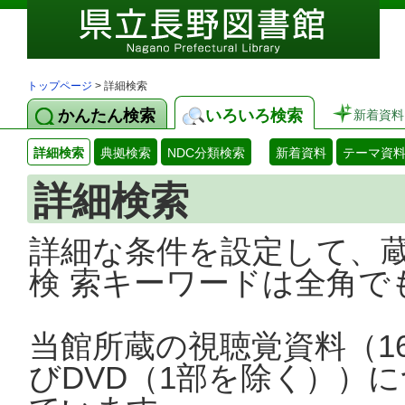
トップページ
> 詳細検索
かんたん検索
いろいろ検索
新着資料
詳細検索
典拠検索
NDC分類検索
新着資料
テーマ資
詳細検索
詳細な条件を設定して、
検 索キーワードは全角で
当館所蔵の視聴覚資料（1
びDVD（1部を除く））