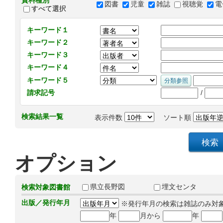
資料種別
図書
児童
雑誌
視聴覚
電
すべて選択
キーワード１
キーワード２
キーワード３
キーワード４
キーワード５
/
請求記号
検索結果一覧
表示件数
ソート順
オプション
県立長野図
埋文センタ
検索対象図書館
出版／発行年月
※発行年月の検索は雑誌のみ対
年
月から
年