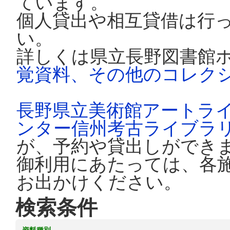
ています。
個人貸出や相互貸借は行
い。
詳しくは県立長野図書館
覚資料、その他のコレク
長野県立美術館アートラ
ンター信州考古ライブラ
が、予約や貸出しができ
御利用にあたっては、各
お出かけください。
検索条件