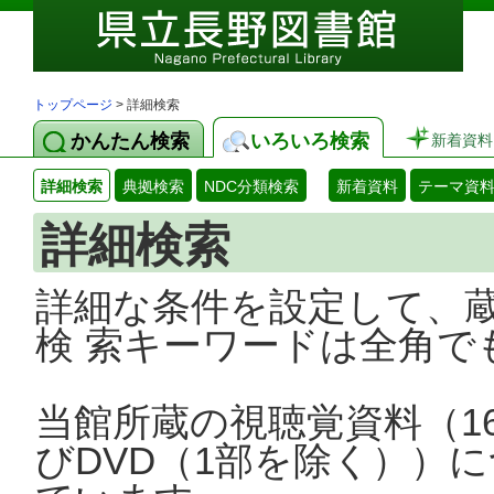
トップページ
> 詳細検索
かんたん検索
いろいろ検索
新着資料
詳細検索
典拠検索
NDC分類検索
新着資料
テーマ資
詳細検索
詳細な条件を設定して、
検 索キーワードは全角で
当館所蔵の視聴覚資料（1
びDVD（1部を除く））