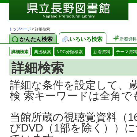
トップページ
> 詳細検索
かんたん検索
いろいろ検索
新着資料
詳細検索
典拠検索
NDC分類検索
新着資料
テーマ資
詳細検索
詳細な条件を設定して、
検 索キーワードは全角で
当館所蔵の視聴覚資料（1
びDVD（1部を除く））