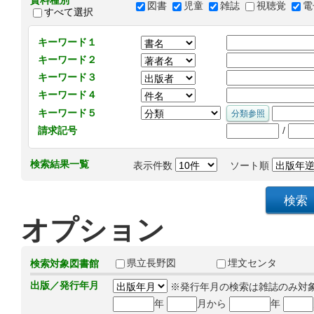
資料種別
図書
児童
雑誌
視聴覚
電
すべて選択
キーワード１
キーワード２
キーワード３
キーワード４
キーワード５
/
請求記号
検索結果一覧
表示件数
ソート順
オプション
県立長野図
埋文センタ
検索対象図書館
出版／発行年月
※発行年月の検索は雑誌のみ対
年
月から
年