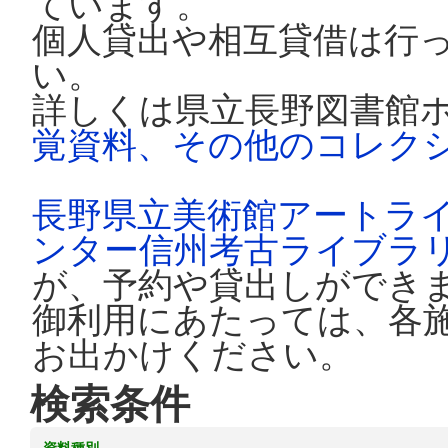
ています。
個人貸出や相互貸借は行
い。
詳しくは県立長野図書館
覚資料、その他のコレク
長野県立美術館アートラ
ンター信州考古ライブラ
が、予約や貸出しができ
御利用にあたっては、各
お出かけください。
検索条件