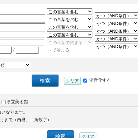
/
～で始まる
清音化する
県立美術館
象となります。
月まで（西暦、半角数字）