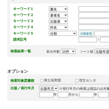
キーワード１
キーワード２
キーワード３
キーワード４
キーワード５
/
請求記号
検索結果一覧
表示件数
ソート順
オプション
県立長野図
埋文センタ
検索対象図書館
出版／発行年月
※発行年月の検索は雑誌のみ対
年
月から
年