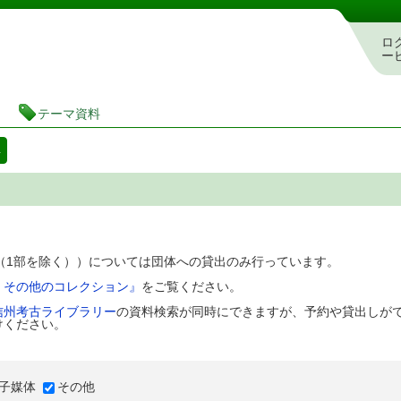
図書館 蔵書検索・予約システム
ロ
ー
テーマ資料
料
D（1部を除く））については団体への貸出のみ行っています。
、その他のコレクション』
をご覧ください。
信州考古ライブラリー
の資料検索が同時にできますが、予約や貸出しが
けください。
子媒体
その他