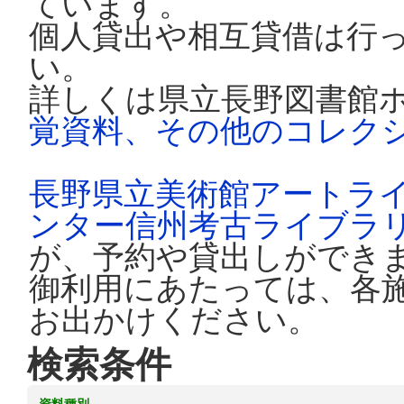
ています。
個人貸出や相互貸借は行
い。
詳しくは県立長野図書館
覚資料、その他のコレク
長野県立美術館アートラ
ンター信州考古ライブラ
が、予約や貸出しができ
御利用にあたっては、各
お出かけください。
検索条件