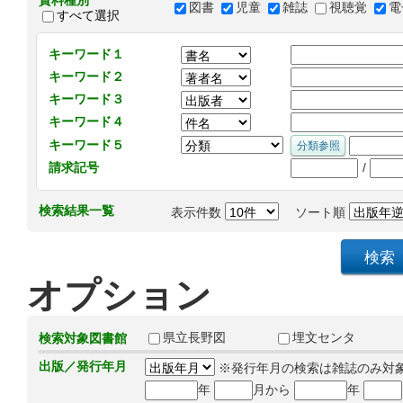
資料種別
図書
児童
雑誌
視聴覚
電
すべて選択
キーワード１
キーワード２
キーワード３
キーワード４
キーワード５
/
請求記号
検索結果一覧
表示件数
ソート順
オプション
県立長野図
埋文センタ
検索対象図書館
出版／発行年月
※発行年月の検索は雑誌のみ対
年
月から
年