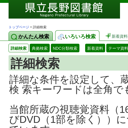
トップページ
> 詳細検索
かんたん検索
いろいろ検索
新着資料
詳細検索
典拠検索
NDC分類検索
新着資料
テーマ資
詳細検索
詳細な条件を設定して、
検 索キーワードは全角で
当館所蔵の視聴覚資料（1
びDVD（1部を除く））