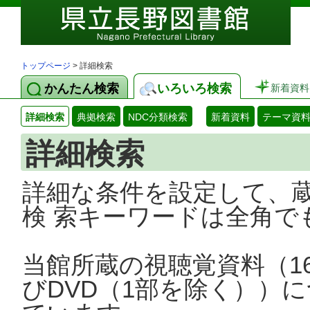
トップページ
> 詳細検索
かんたん検索
いろいろ検索
新着資料
詳細検索
典拠検索
NDC分類検索
新着資料
テーマ資
詳細検索
詳細な条件を設定して、
検 索キーワードは全角で
当館所蔵の視聴覚資料（1
びDVD（1部を除く））