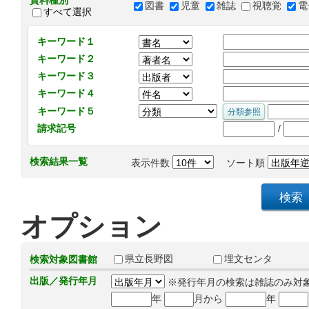
資料種別
図書
児童
雑誌
視聴覚
電
すべて選択
キーワード１
キーワード２
キーワード３
キーワード４
キーワード５
/
請求記号
検索結果一覧
表示件数
ソート順
オプション
県立長野図
埋文センタ
検索対象図書館
出版／発行年月
※発行年月の検索は雑誌のみ対
年
月から
年