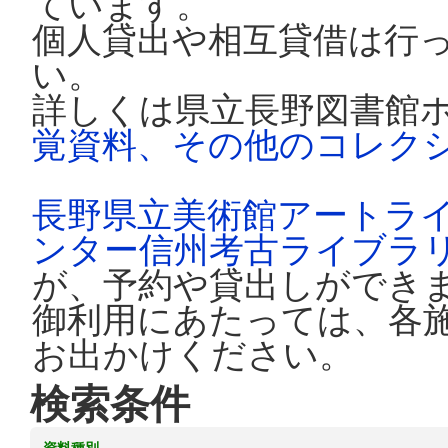
ています。
個人貸出や相互貸借は行
い。
詳しくは県立長野図書館
覚資料、その他のコレク
長野県立美術館アートラ
ンター信州考古ライブラ
が、予約や貸出しができ
御利用にあたっては、各
お出かけください。
検索条件