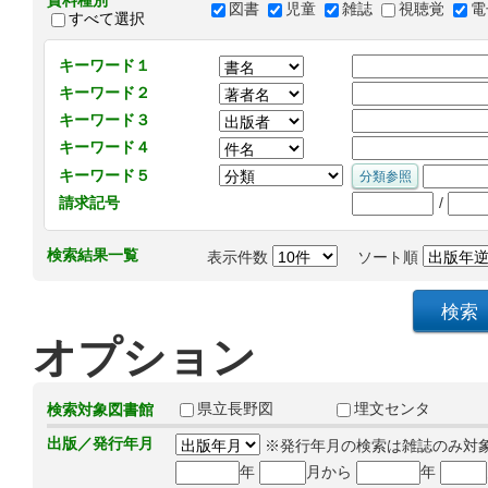
資料種別
図書
児童
雑誌
視聴覚
電
すべて選択
キーワード１
キーワード２
キーワード３
キーワード４
キーワード５
/
請求記号
検索結果一覧
表示件数
ソート順
オプション
県立長野図
埋文センタ
検索対象図書館
出版／発行年月
※発行年月の検索は雑誌のみ対
年
月から
年