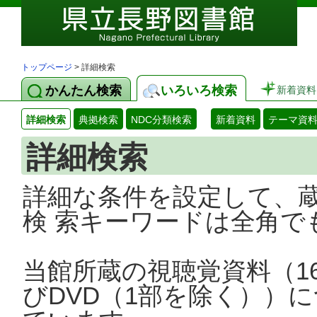
トップページ
> 詳細検索
かんたん検索
いろいろ検索
新着資料
詳細検索
典拠検索
NDC分類検索
新着資料
テーマ資
詳細検索
詳細な条件を設定して、
検 索キーワードは全角で
当館所蔵の視聴覚資料（1
びDVD（1部を除く））