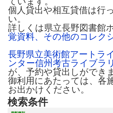
ています。
個人貸出や相互貸借は行
い。
詳しくは県立長野図書館
覚資料、その他のコレク
長野県立美術館アートラ
ンター信州考古ライブラ
が、予約や貸出しができ
御利用にあたっては、各
お出かけください。
検索条件