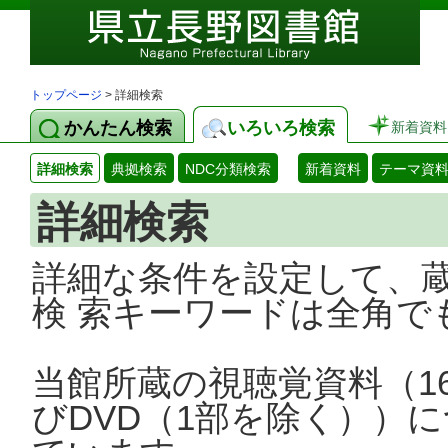
トップページ
> 詳細検索
かんたん検索
いろいろ検索
新着資料
詳細検索
典拠検索
NDC分類検索
新着資料
テーマ資
詳細検索
詳細な条件を設定して、
検 索キーワードは全角で
当館所蔵の視聴覚資料（1
びDVD（1部を除く））