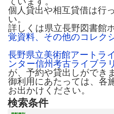
ています。
個人貸出や相互貸借は行
い。
詳しくは県立長野図書館
覚資料、その他のコレク
長野県立美術館アートラ
ンター信州考古ライブラ
が、予約や貸出しができ
御利用にあたっては、各
お出かけください。
検索条件