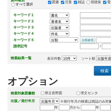
資料種別
図書
児童
雑誌
視聴覚
電
すべて選択
キーワード１
キーワード２
キーワード３
キーワード４
キーワード５
/
請求記号
検索結果一覧
表示件数
ソート順
オプション
県立長野図
埋文センタ
検索対象図書館
出版／発行年月
※発行年月の検索は雑誌のみ対
年
月から
年