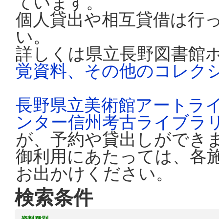
ています。
個人貸出や相互貸借は行
い。
詳しくは県立長野図書館
覚資料、その他のコレク
長野県立美術館アートラ
ンター信州考古ライブラ
が、予約や貸出しができ
御利用にあたっては、各
お出かけください。
検索条件