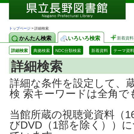
トップページ
> 詳細検索
かんたん検索
いろいろ検索
新着資料
詳細検索
典拠検索
NDC分類検索
新着資料
テーマ資
詳細検索
詳細な条件を設定して、
検 索キーワードは全角で
当館所蔵の視聴覚資料（1
びDVD（1部を除く））