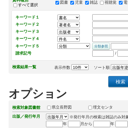
資料種別
図書
児童
雑誌
視聴覚
電
すべて選択
キーワード１
キーワード２
キーワード３
キーワード４
キーワード５
/
請求記号
検索結果一覧
表示件数
ソート順
オプション
県立長野図
埋文センタ
検索対象図書館
出版／発行年月
※発行年月の検索は雑誌のみ対
年
月から
年