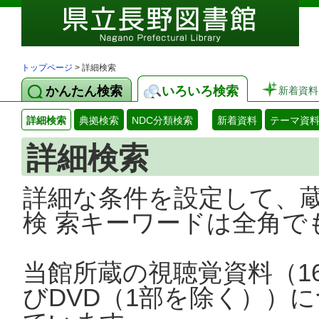
トップページ
> 詳細検索
かんたん検索
いろいろ検索
新着資料
詳細検索
典拠検索
NDC分類検索
新着資料
テーマ資
詳細検索
詳細な条件を設定して、
検 索キーワードは全角で
当館所蔵の視聴覚資料（1
びDVD（1部を除く））