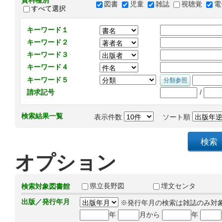
資料種別
図書
児童
雑誌
視聴覚
電
すべて選択
キーワード１
キーワード２
キーワード３
キーワード４
キーワード５
/
請求記号
検索結果一覧
表示件数
ソート順
オプション
県立長野図
埋文センタ
検索対象図書館
出版／発行年月
※発行年月の検索は雑誌のみ対
年
月から
年