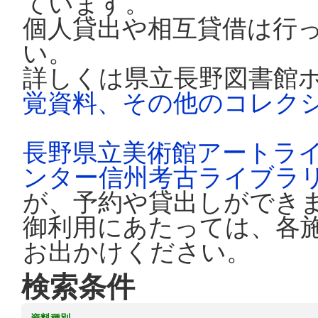
ています。
個人貸出や相互貸借は行
い。
詳しくは県立長野図書館
覚資料、その他のコレク
長野県立美術館アートラ
ンター信州考古ライブラ
が、予約や貸出しができ
御利用にあたっては、各
お出かけください。
検索条件