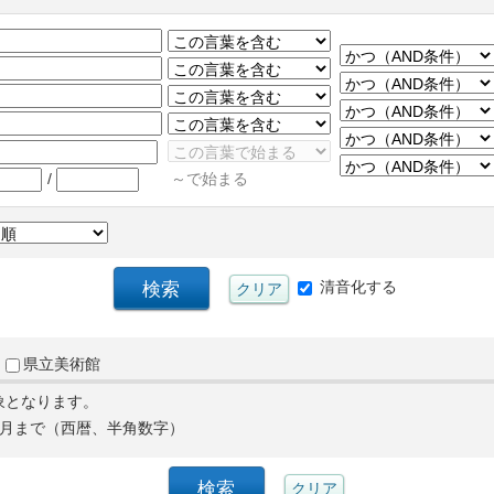
/
～で始まる
清音化する
県立美術館
象となります。
月まで（西暦、半角数字）