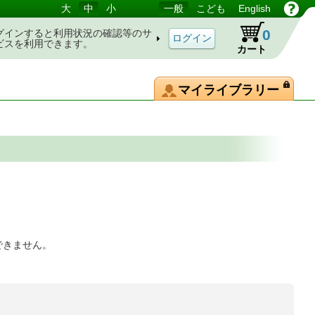
大
中
小
一般
こども
English
0
グインすると利用状況の確認等のサ
ビスを利用できます。
カート
マイライブラリー
できません。