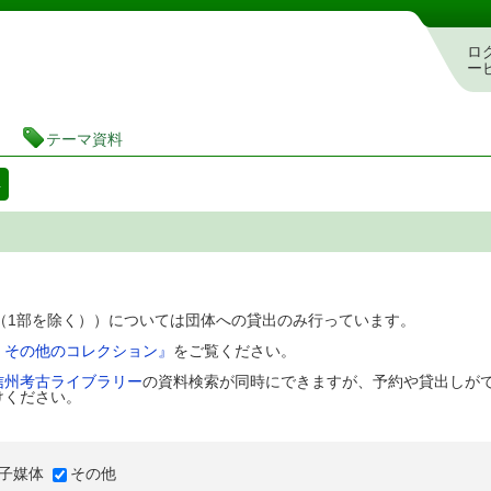
図書館 蔵書検索・予約システム
ロ
ー
テーマ資料
料
D（1部を除く））については団体への貸出のみ行っています。
、その他のコレクション』
をご覧ください。
信州考古ライブラリー
の資料検索が同時にできますが、予約や貸出しが
けください。
子媒体
その他