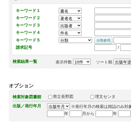
キーワード１
キーワード２
キーワード３
キーワード４
キーワード５
/
請求記号
検索結果一覧
表示件数
ソート順
オプション
県立長野図
埋文センタ
検索対象図書館
出版／発行年月
※発行年月の検索は雑誌のみ対
年
月から
年