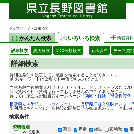
トップページ
> 詳細検索
かんたん検索
いろいろ検索
新着資料
詳細検索
典拠検索
NDC分類検索
新着資料
テーマ資
詳細検索
詳細な条件を設定して、蔵書を検索することができます。
検 索キーワードは全角でも半角でも入力できます。
当館所蔵の視聴覚資料（16ミリフィルム、ビデオテープ及びDV
個人貸出や相互貸借は行っておりませんのでご了承ください。
詳しくは県立長野図書館ホームページ
『新聞・雑誌・視聴覚資料
長野県立美術館アートライブラリー
、
長野県埋蔵文化財センター
御利用にあたっては、各施設の開館日時を御確認のうえ、お出か
検索条件
資料種別
図書
児童
雑誌
視聴覚
電
すべて選択