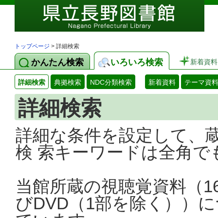
トップページ
> 詳細検索
かんたん検索
いろいろ検索
新着資料
詳細検索
典拠検索
NDC分類検索
新着資料
テーマ資
詳細検索
詳細な条件を設定して、
検 索キーワードは全角で
当館所蔵の視聴覚資料（1
びDVD（1部を除く））