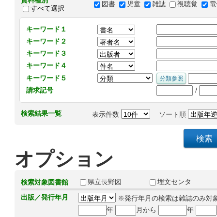
資料種別
図書
児童
雑誌
視聴覚
電
すべて選択
キーワード１
キーワード２
キーワード３
キーワード４
キーワード５
/
請求記号
検索結果一覧
表示件数
ソート順
オプション
県立長野図
埋文センタ
検索対象図書館
出版／発行年月
※発行年月の検索は雑誌のみ対
年
月から
年