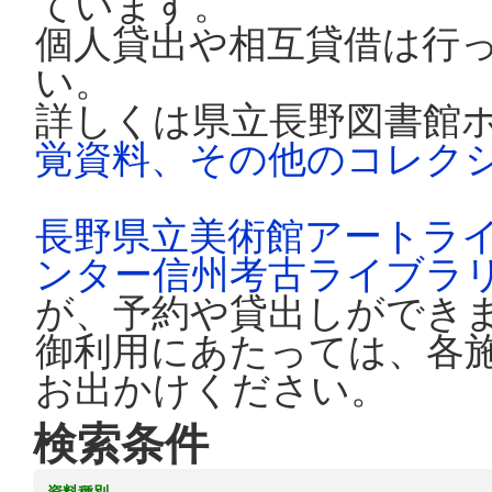
ています。
個人貸出や相互貸借は行
い。
詳しくは県立長野図書館
覚資料、その他のコレク
長野県立美術館アートラ
ンター信州考古ライブラ
が、予約や貸出しができ
御利用にあたっては、各
お出かけください。
検索条件