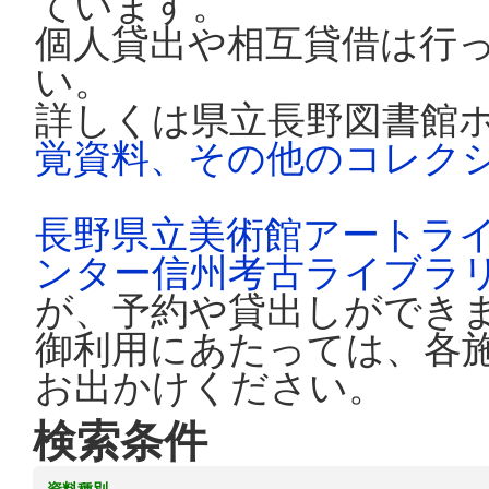
ています。
個人貸出や相互貸借は行
い。
詳しくは県立長野図書館
覚資料、その他のコレク
長野県立美術館アートラ
ンター信州考古ライブラ
が、予約や貸出しができ
御利用にあたっては、各
お出かけください。
検索条件