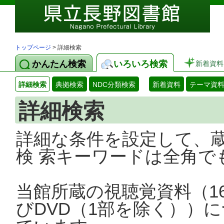
トップページ
> 詳細検索
かんたん検索
いろいろ検索
新着資料
詳細検索
典拠検索
NDC分類検索
新着資料
テーマ資
詳細検索
詳細な条件を設定して、
検 索キーワードは全角で
当館所蔵の視聴覚資料（1
びDVD（1部を除く））