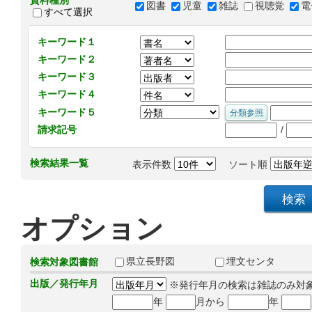
資料種別
図書
児童
雑誌
視聴覚
電
すべて選択
キーワード１
キーワード２
キーワード３
キーワード４
キーワード５
/
請求記号
検索結果一覧
表示件数
ソート順
オプション
県立長野図
埋文センタ
検索対象図書館
出版／発行年月
※発行年月の検索は雑誌のみ対
年
月から
年