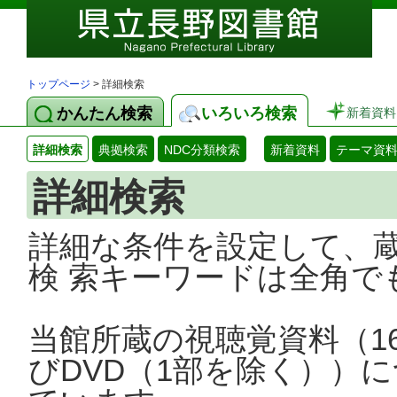
トップページ
> 詳細検索
かんたん検索
いろいろ検索
新着資料
詳細検索
典拠検索
NDC分類検索
新着資料
テーマ資
詳細検索
詳細な条件を設定して、
検 索キーワードは全角で
当館所蔵の視聴覚資料（1
びDVD（1部を除く））