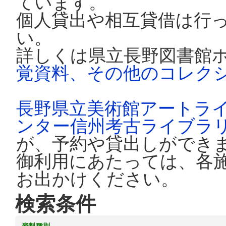
ています。
個人貸出や相互貸借は行
い。
詳しくは県立長野図書館
覚資料、その他のコレク
長野県立美術館アートラ
ンター信州考古ライブラ
が、予約や貸出しができ
御利用にあたっては、各
お出かけください。
検索条件