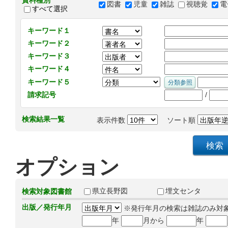
資料種別
図書
児童
雑誌
視聴覚
電
すべて選択
キーワード１
キーワード２
キーワード３
キーワード４
キーワード５
/
請求記号
検索結果一覧
表示件数
ソート順
オプション
県立長野図
埋文センタ
検索対象図書館
出版／発行年月
※発行年月の検索は雑誌のみ対
年
月から
年