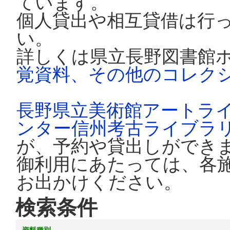
ています。
個人貸出や相互貸借は行
い。
詳しくは県立長野図書館
覚資料、その他のコレク
長野県立美術館アートラ
ンター信州考古ライブラ
が、予約や貸出しができ
御利用にあたっては、各
お出かけください。
検索条件