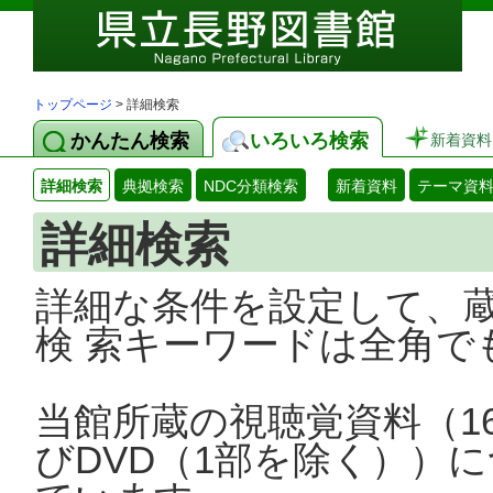
トップページ
> 詳細検索
かんたん検索
いろいろ検索
新着資料
詳細検索
典拠検索
NDC分類検索
新着資料
テーマ資
詳細検索
詳細な条件を設定して、
検 索キーワードは全角で
当館所蔵の視聴覚資料（1
びDVD（1部を除く））