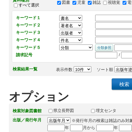
資料種別
図書
児童
雑誌
視聴覚
電
すべて選択
キーワード１
キーワード２
キーワード３
キーワード４
キーワード５
/
請求記号
検索結果一覧
表示件数
ソート順
オプション
県立長野図
埋文センタ
検索対象図書館
出版／発行年月
※発行年月の検索は雑誌のみ対
年
月から
年