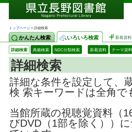
トップページ
> 詳細検索
かんたん検索
いろいろ検索
新着資料
詳細検索
典拠検索
NDC分類検索
新着資料
テーマ資
詳細検索
詳細な条件を設定して、
検 索キーワードは全角で
当館所蔵の視聴覚資料（1
びDVD（1部を除く））