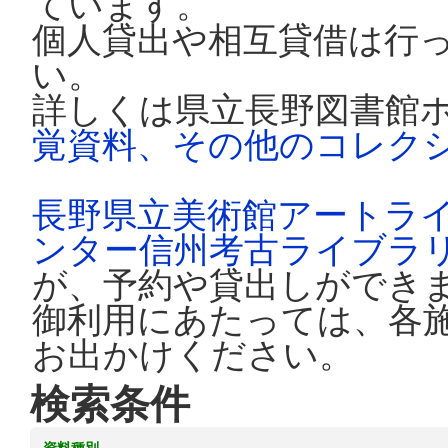
ています。
個人貸出や相互貸借は行
い。
詳しくは県立長野図書館
覚資料、その他のコレク
長野県立美術館アートラ
ンター信州考古ライブラ
が、予約や貸出しができ
御利用にあたっては、各
お出かけください。
検索条件