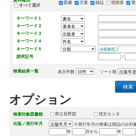
資料種別
図書
児童
雑誌
視聴覚
電
すべて選択
キーワード１
キーワード２
キーワード３
キーワード４
キーワード５
/
請求記号
検索結果一覧
表示件数
ソート順
オプション
県立長野図
埋文センタ
検索対象図書館
出版／発行年月
※発行年月の検索は雑誌のみ対
年
月から
年