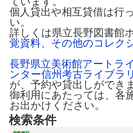
ています。
個人貸出や相互貸借は行
い。
詳しくは県立長野図書館
覚資料、その他のコレク
長野県立美術館アートラ
ンター信州考古ライブラ
が、予約や貸出しができ
御利用にあたっては、各
お出かけください。
検索条件