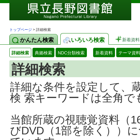
トップページ
> 詳細検索
かんたん検索
いろいろ検索
新着資料
詳細検索
典拠検索
NDC分類検索
新着資料
テーマ資
詳細検索
詳細な条件を設定して、
検 索キーワードは全角で
当館所蔵の視聴覚資料（1
びDVD（1部を除く））