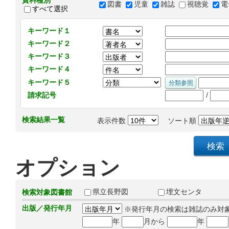
資料種別
図書
児童
雑誌
視聴覚
電
すべて選択
キーワード１
キーワード２
キーワード３
キーワード４
キーワード５
/
請求記号
検索結果一覧
表示件数
ソート順
オプション
県立長野図
埋文センタ
検索対象図書館
出版／発行年月
※発行年月の検索は雑誌のみ対
年
月から
年