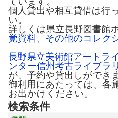
ています。
個人貸出や相互貸借は行
い。
詳しくは県立長野図書館
覚資料、その他のコレク
長野県立美術館アートラ
ンター信州考古ライブラ
が、予約や貸出しができ
御利用にあたっては、各
お出かけください。
検索条件