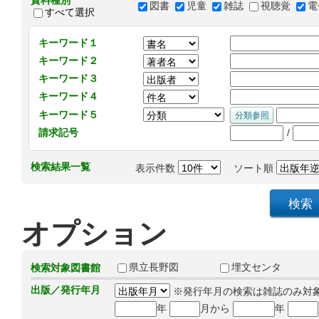
資料種別
図書
児童
雑誌
視聴覚
電
すべて選択
キーワード１
キーワード２
キーワード３
キーワード４
キーワード５
/
請求記号
検索結果一覧
表示件数
ソート順
オプション
県立長野図
埋文センタ
検索対象図書館
出版／発行年月
※発行年月の検索は雑誌のみ対
年
月から
年