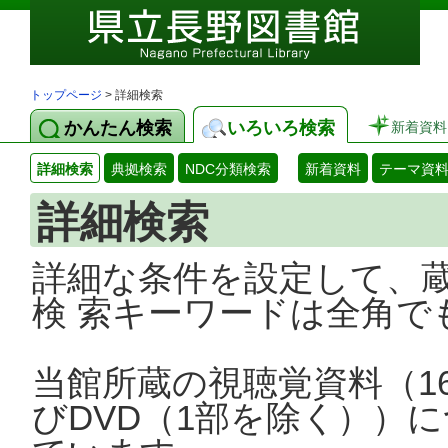
トップページ
> 詳細検索
かんたん検索
いろいろ検索
新着資料
詳細検索
典拠検索
NDC分類検索
新着資料
テーマ資
詳細検索
詳細な条件を設定して、
検 索キーワードは全角で
当館所蔵の視聴覚資料（1
びDVD（1部を除く））